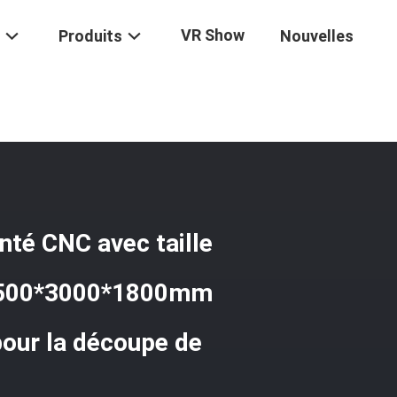
VR Show
Produits
Nouvelles
e De Sciage À Fil Diamanté CNC Avec Taille De Traitement Maximale
nté CNC avec taille
 3500*3000*1800mm
pour la découpe de