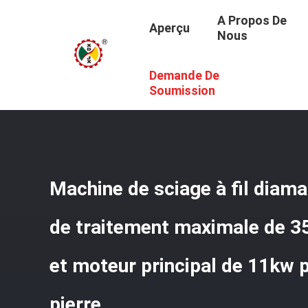
A Propos De
Aperçu
Nous
Demande De
Aperçu
/
Produits
/
Diamond Wire Saw Machine
/
Machin
La Découpe De Pierre
Soumission
Machine de sciage à fil diama
de traitement maximale de
et moteur principal de 11kw 
pierre