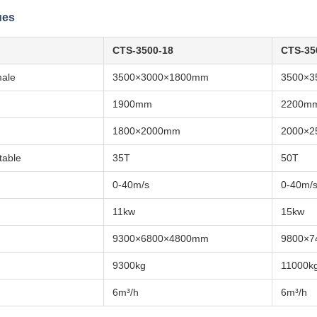
ues
CTS-3500-18
CTS-35
male
3500×3000×1800mm
3500×3
1900mm
2200m
1800×2000mm
2000×
table
35T
50T
0-40m/s
0-40m/
11kw
15kw
9300×6800×4800mm
9800×7
9300kg
11000k
6m³/h
6m³/h