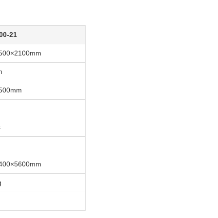
00-21
500×2100mm
m
2500mm
s
400×5600mm
g