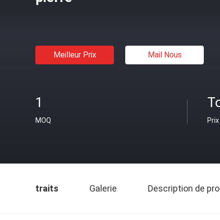
Meilleur Prix
Mail Nous
1
T
MOQ
Prix
traits
Galerie
Description de pro