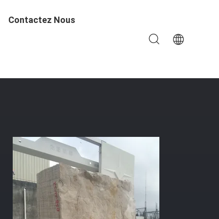
Contactez Nous
 De 3500*3000*1800mm Et Moteur Principal De 11kw Pour