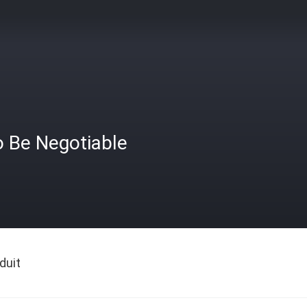
o Be Negotiable
duit