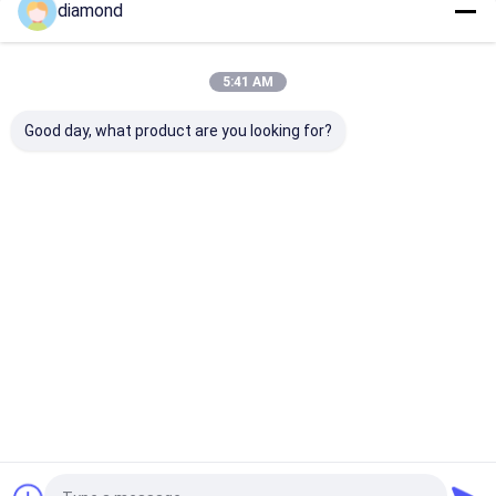
diamond
Nos Catégories
5:41 AM
Good day, what product are you looking for?
Diamond Wire Saw
machine de
Découpeuse d
Machine
découpage en pierre
colonne
de commande
numérique par
ordinateur
Aperçu
Au sujet de
Contactez-
Desktop
nous
nous
Site
Plan du site
Privacy Policy
Qualité
Diamond Wire Saw Machine
Usine De Chine.Copyright ©
2026 Fujian Xianda Machinery co.,ltd. All Rights Reserved.