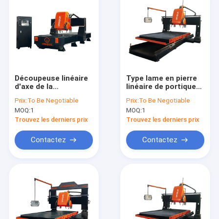
Découpeuse linéaire
Type lame en pierre
d'axe de la
linéaire de portique
commande
de commande
Prix:
To Be Negotiable
Prix:
To Be Negotiable
numérique par
numérique par
MOQ:
1
MOQ:
1
ordinateur 3 pour
ordinateur de PLC de
traiter la balustrade
la découpeuse deux
Trouvez les derniers prix
Trouvez les derniers prix
carrée
de profil
Contactez
Contactez
Maison
Produits
VR Show