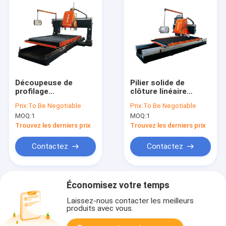
Découpeuse de
Pilier solide de
profilage
clôture linéaire
automatique de style
automatisé de
Prix:
To Be Negotiable
Prix:
To Be Negotiable
de portique pour la
colonne de
MOQ:
1
MOQ:
1
ligne en pierre de
découpeuse en pierre
décoration
de profil
Trouvez les derniers prix
Trouvez les derniers prix
Contactez
Contactez
Économisez votre temps
Laissez-nous contacter les meilleurs
produits avec vous.