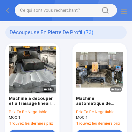
Découpeuse En Pierre De Profil
(73)
Machine à découper
Machine
et à fraisage linéaire
automatique de
à double poutre à 3
découpe et de
Prix:
To Be Negotiable
Prix:
To Be Negotiable
axes
fraisage linéaire CNC
MOQ:
1
MOQ:
1
à 3 axes
Trouvez les derniers prix
Trouvez les derniers prix