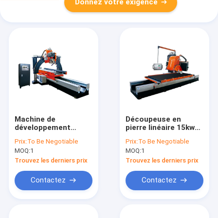
Donnez votre exigence
Machine de
Découpeuse en
développement
pierre linéaire 15kw
automatique 7.5kw
de profil de courbe
Prix:
To Be Negotiable
Prix:
To Be Negotiable
de Roman Pillar Slot
pour le balustre carré
MOQ:
1
MOQ:
1
Stone Cutting
Trouvez les derniers prix
Trouvez les derniers prix
Contactez
Contactez