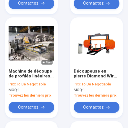
Contactez
Contactez
Machine de découpe
Découpeuse en
de profilés linéaires
pierre Diamond Wire
de matériaux de
Saw de profil de
Prix:
To Be Negotiable
Prix:
To Be Negotiable
pierre
marbre de granit de
MOQ:
1
MOQ:
1
colonne de
commande
Trouvez les derniers prix
Trouvez les derniers prix
numérique par
ordinateur
Contactez
Contactez