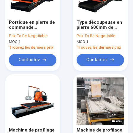
À propos de nous
Visite d'usine
Portique en pierre de
Type découpeuse en
commande
pierre 600mm de
Contrôle de qualité
numérique par
portique de
Prix:
To Be Negotiable
Prix:
To Be Negotiable
ordinateur profilant
commande
MOQ:
1
MOQ:
1
la découpeuse
numérique par
Contactez-nous
linéaire 1000mm
ordinateur de PLC de
Trouvez les derniers prix
Trouvez les derniers prix
profil de diluant
linéaire
Nouvelles
Contactez
Contactez
Demandez une citation
Diamond Wire Saw Machine
machine de découpage en pierre de commande numérique pa
Découpeuse de colonne
Machine de profilage
Machine de profilage