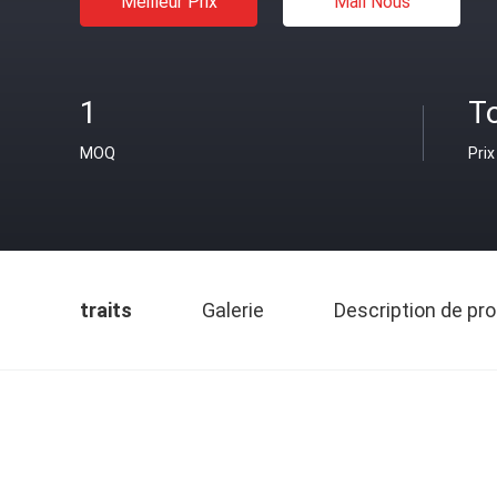
Meilleur Prix
Mail Nous
1
T
MOQ
Prix
traits
Galerie
Description de pro