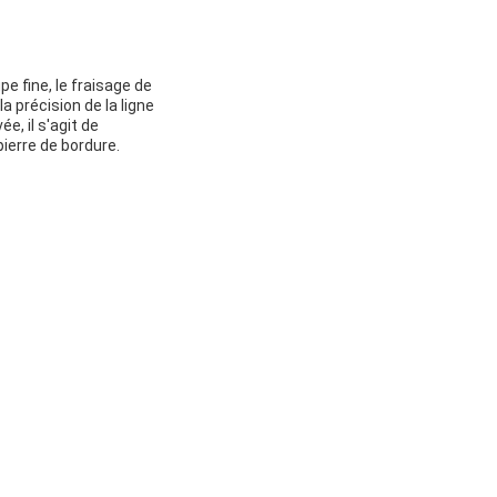
 fine, le fraisage de
la précision de la ligne
e, il s'agit de
pierre de bordure.