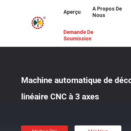
A Propos De
Aperçu
Nous
Demande De
Aperçu
/
Produits
/
Découpeuse En Pierre De Profil
/
Mac
Soumission
Machine automatique de déco
linéaire CNC à 3 axes