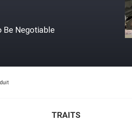
o Be Negotiable
duit
TRAITS