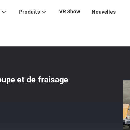
VR Show
Produits
Nouvelles
hine Automatique De Découpe Et De Fraisage Linéaire CNC À 3 Axes
upe et de fraisage