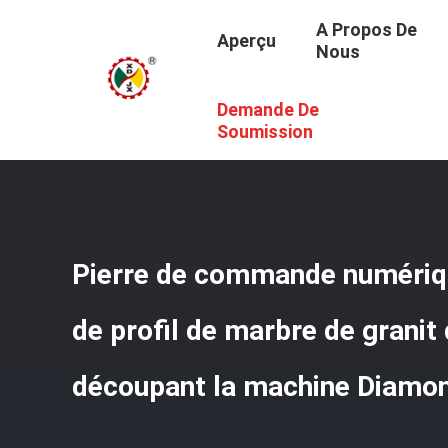
A Propos De
Aperçu
Nous
Demande De
Aperçu
/
Produits
/
Machine De Découpage En Pierre De
Découpant La Machine Diamond Wire Saw
Soumission
Pierre de commande numériqu
de profil de marbre de granit
découpant la machine Diamo