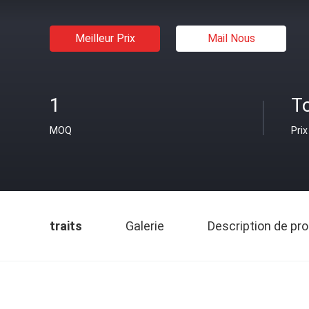
Meilleur Prix
Mail Nous
1
T
MOQ
Prix
traits
Galerie
Description de pro