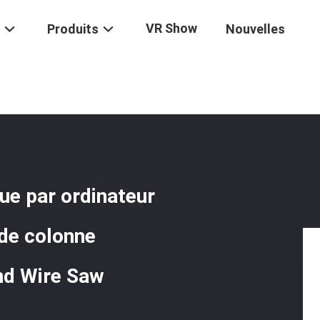
VR Show
Produits
Nouvelles
 Commande Numérique Par Ordinateur
/
Pierre De Commande Numérique
e par ordinateur
 de colonne
nd Wire Saw