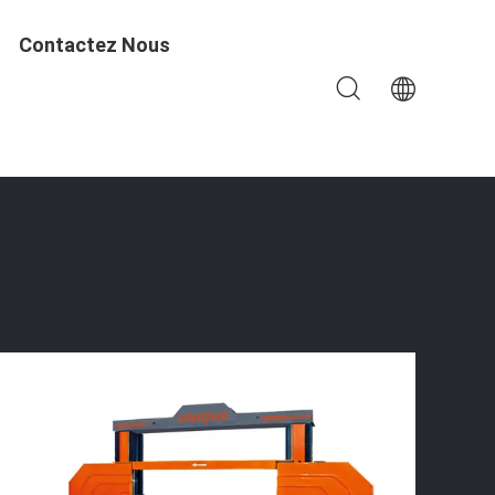
Contactez Nous
 Par Ordinateur De Profil De Marbre De Granit De Colonne