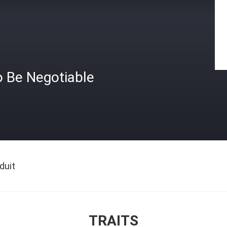
o Be Negotiable
duit
TRAITS