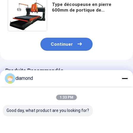
Type découpeuse en pierre
600mm de portique de
commande numérique par
ordinateur de PLC de profil de
diluant linéaire
Continuer
Produits Recommandés
diamond
1:33 PM
Good day, what product are you looking for?
Machine de découpe
Machine à découper
Machine à déc