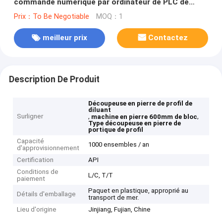
commande numérique par ordinateur de PLC de
profil de diluant linéaire
Prix：To Be Negotiable
MOQ：1
meilleur prix
Contactez
Description De Produit
Découpeuse en pierre de profil de
diluant
Surligner
,
,
machine en pierre 600mm de bloc
Type découpeuse en pierre de
portique de profil
Capacité
1000 ensembles / an
d'approvisionnement
Certification
API
Conditions de
L/C, T/T
paiement
Paquet en plastique, approprié au
Détails d'emballage
transport de mer.
Lieu d'origine
Jinjiang, Fujian, Chine