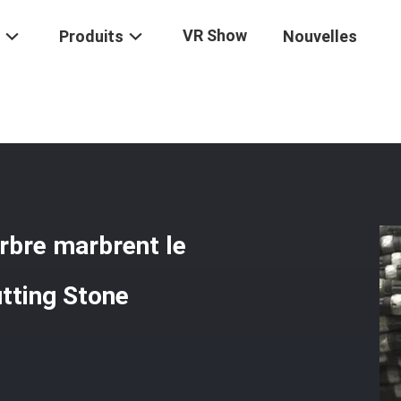
VR Show
Produits
Nouvelles
raction En Carrière De Marbre Marbrent Le Grès De Diamond Wire Saw
arbre marbrent le
tting Stone