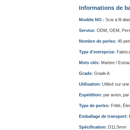
Informations de b
Modèle NO.:
Scie à fil di
Service:
ODM, OEM, Pers
Nombre de perles:
40 per
Type d'entreprise:
Fabric
Mots clés:
Marbre / Extract
Grade:
Grade A
Utilisation:
Utilisé sur une 
Expédition:
par avion, pa
Type de perles:
Fritté, Él
Emballage de transport:
E
Spécification:
D11.5mm