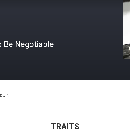
o Be Negotiable
duit
TRAITS