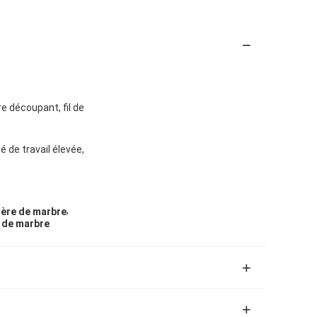
re découpant, fil de
 de travail élevée,
,
ière de marbre
 de marbre