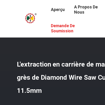
A Propos De
Aperçu
Nous
Demande De
Aperçu
/
Produits
/
Diamond Wire Saw De Marbre
/
L'ext
Soumission
L'extraction en carrière de m
grès de Diamond Wire Saw Cu
11.5mm