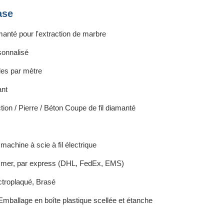
ase
amanté pour l'extraction de marbre
onnalisé
les par mètre
ant
ion / Pierre / Béton Coupe de fil diamanté
machine à scie à fil électrique
r mer, par express (DHL, FedEx, EMS)
ectroplaqué, Brasé
mballage en boîte plastique scellée et étanche