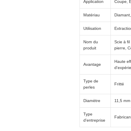
Application
Coupe, E
Matériau
Diamant, 
Utilisation
Extractio
Nom du
Scie à f
produit
pierre, 
Haute eff
Avantage
d'expéri
Type de
Fritté
perles
Diamètre
11,5 mm
Type
Fabrican
d'entreprise