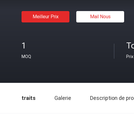
Meilleur Prix
Mail Nous
1
T
MOQ
Prix
traits
Galerie
Description de pro