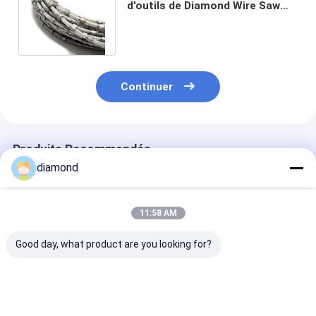
d'outils de Diamond Wire Saw
Granite Profiling de granit de
8.8mm
Continuer
Produits Recommandés
diamond
11:58 AM
Good day, what product are you looking for?
Granit profilant la
L'extraction en
Coupant le fil 
pierre 8.8mm de
carrière de marbre
béton armé de 
Diamond Wire Saw
usine la pierre
a vu 11.5mm