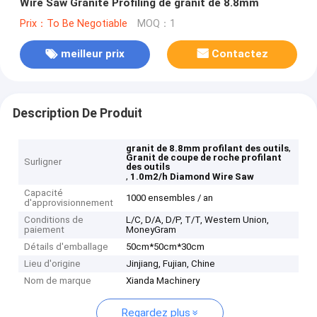
Wire Saw Granite Profiling de granit de 8.8mm
Prix：To Be Negotiable
MOQ：1
meilleur prix
Contactez
Description De Produit
,
granit de 8.8mm profilant des outils
Granit de coupe de roche profilant
Surligner
des outils
,
1.0m2/h Diamond Wire Saw
Capacité
1000 ensembles / an
d'approvisionnement
Conditions de
L/C, D/A, D/P, T/T, Western Union,
paiement
MoneyGram
Détails d'emballage
50cm*50cm*30cm
Lieu d'origine
Jinjiang, Fujian, Chine
Nom de marque
Xianda Machinery
Regardez plus