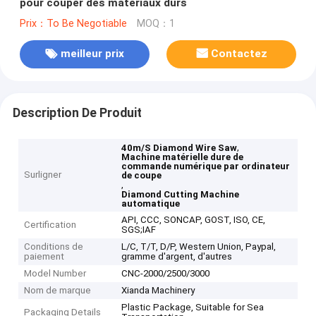
pour couper des matériaux durs
Prix：To Be Negotiable
MOQ：1
meilleur prix
Contactez
Description De Produit
,
40m/S Diamond Wire Saw
Machine matérielle dure de
commande numérique par ordinateur
Surligner
de coupe
,
Diamond Cutting Machine
automatique
API, CCC, SONCAP, GOST, ISO, CE,
Certification
SGS;IAF
Conditions de
L/C, T/T, D/P, Western Union, Paypal,
paiement
gramme d'argent, d'autres
Model Number
CNC-2000/2500/3000
Nom de marque
Xianda Machinery
Plastic Package, Suitable for Sea
Packaging Details