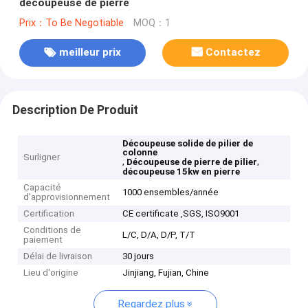
découpeuse de pierre
Prix：To Be Negotiable
MOQ：1
meilleur prix
Contactez
Description De Produit
Découpeuse solide de pilier de
colonne
Surligner
,
,
Découpeuse de pierre de pilier
découpeuse 15kw en pierre
Capacité
1000 ensembles/année
d'approvisionnement
Certification
CE certificate ,SGS, ISO9001
Conditions de
L/C, D/A, D/P, T/T
paiement
Délai de livraison
30 jours
Lieu d'origine
Jinjiang, Fujian, Chine
Regardez plus