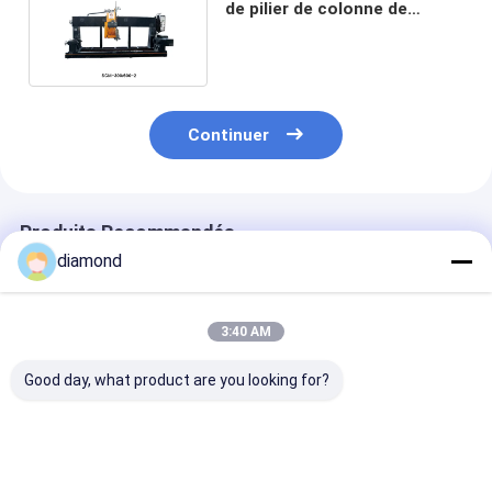
de pilier de colonne de
découpeuse de pierre
Continuer
Produits Recommandés
diamond
3:40 AM
Good day, what product are you looking for?
Machine de découpe
Machine de découpe
Perceuse pour
de baluster à haute
de baluster à haute
Lanterne Funé
efficacité 4PCS avec
efficacité 4PCS avec
en Pierre Tomb