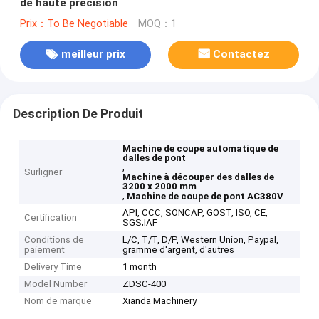
de haute précision
Prix：To Be Negotiable
MOQ：1
meilleur prix
Contactez
Description De Produit
Machine de coupe automatique de
dalles de pont
,
Surligner
Machine à découper des dalles de
3200 x 2000 mm
,
Machine de coupe de pont AC380V
API, CCC, SONCAP, GOST, ISO, CE,
Certification
SGS;IAF
Conditions de
L/C, T/T, D/P, Western Union, Paypal,
paiement
gramme d'argent, d'autres
Delivery Time
1 month
Model Number
ZDSC-400
Nom de marque
Xianda Machinery