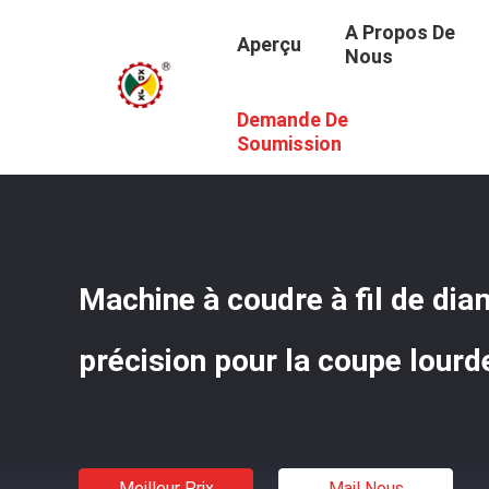
A Propos De
Aperçu
Nous
Demande De
Aperçu
/
Produits
/
Diamond Wire Saw Machine
/
Machin
Soumission
Machine à coudre à fil de di
précision pour la coupe lourd
Meilleur Prix
Mail Nous