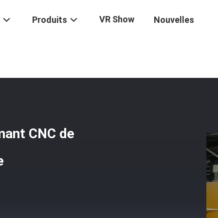
VR Show
Produits
Nouvelles
e À Coudre À Fil De Diamant CNC De Précision Pour La Coupe Lourde
amant CNC de
e