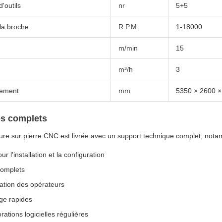
'outils
nr
5+5
la broche
R.P.M
1-18000
m/min
15
m³/h
3
rement
mm
5350 × 2600 ×
es complets
ure sur pierre CNC est livrée avec un support technique complet, nota
r l'installation et la configuration
complets
tion des opérateurs
ge rapides
rations logicielles régulières