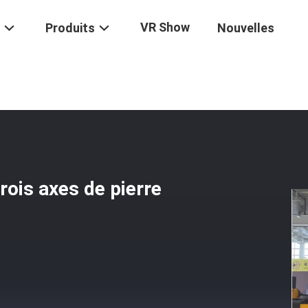
VR Show
Produits
Nouvelles
 Commande Numérique Par Ordinateur
/
Machine De Sculpture CNC À T
rois axes de pierre