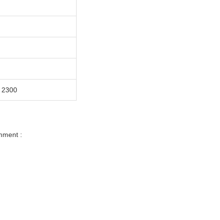
 2300
mment :