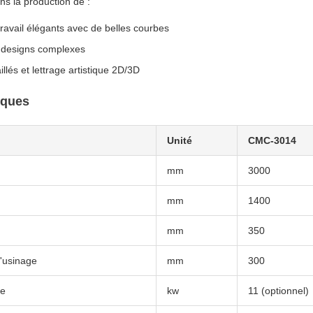
ans la production de :
ravail élégants avec de belles courbes
 designs complexes
illés et lettrage artistique 2D/3D
iques
Unité
CMC-3014
mm
3000
mm
1400
mm
350
'usinage
mm
300
he
kw
11 (optionnel)