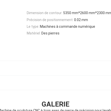
Dimension de contour:
5350 mm*2600 mm*2300 m
Précision de positionnement:
0.02 mm
Le type:
Machines à commande numérique
Matériel:
Des pierres
GALERIE
achine de sculpture CNC à trois axes de pierre de précision pour lava