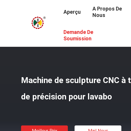
A Propos De
Aperçu
Nous
Demande De
Aperçu
/
Produits
/
Machine De Découpage En Pierre De
Soumission
Machine de sculpture CNC à t
de précision pour lavabo
Meilleur Prix
Mail Nous