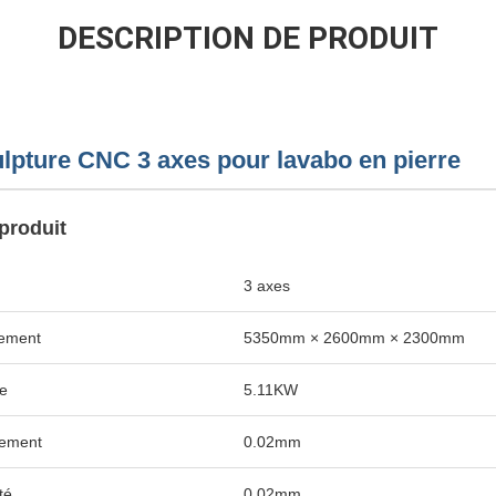
DESCRIPTION DE PRODUIT
lpture CNC 3 axes pour lavabo en pierre
produit
3 axes
ement
5350mm × 2600mm × 2300mm
he
5.11KW
nement
0.02mm
té
0.02mm