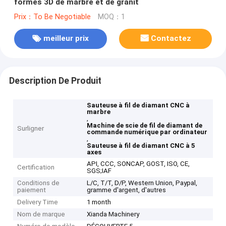
formes 3D de marbre et de granit
Prix：To Be Negotiable
MOQ：1
meilleur prix
Contactez
Description De Produit
Sauteuse à fil de diamant CNC à
marbre
,
Machine de scie de fil de diamant de
Surligner
commande numérique par ordinateur
,
Sauteuse à fil de diamant CNC à 5
axes
API, CCC, SONCAP, GOST, ISO, CE,
Certification
SGS;IAF
Conditions de
L/C, T/T, D/P, Western Union, Paypal,
paiement
gramme d'argent, d'autres
Delivery Time
1 month
Nom de marque
Xianda Machinery