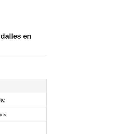
dalles en
CNC
erre