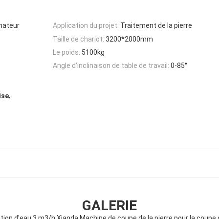
nateur
Application du projet:
Traitement de la pierre
Taille de chariot:
3200*2000mm
Le poids:
5100kg
Angle d'inclinaison de table de travail:
0-85°
,
ise
GALERIE
n d'eau 3 m3/h Xianda Machine de coupe de la pierre pour la coupe 