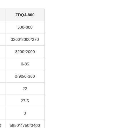
ZDQJ-800
500-800
3200*2000*270
3200*2000
0-85
0-90/0-360
22
27.5
3
0
5850*4750*3400