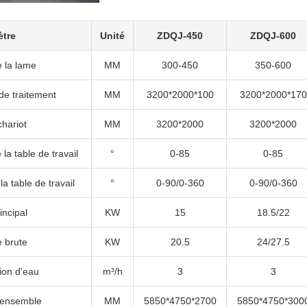
ètre
Unité
ZDQJ-450
ZDQJ-600
 la lame
MM
300-450
350-600
de traitement
MM
3200*2000*100
3200*2000*170
chariot
MM
3200*2000
3200*2000
 la table de travail
°
0-85
0-85
la table de travail
°
0-90/0-360
0-90/0-360
incipal
KW
15
18.5/22
 brute
KW
20.5
24/27.5
on d'eau
m³/h
3
3
'ensemble
MM
5850*4750*2700
5850*4750*300