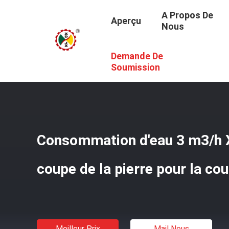
A Propos De
Aperçu
Nous
Demande De
Aperçu
/
Produits
/
Découpeuse En Pierre De Dalle
/
Cons
Soumission
Consommation d'eau 3 m3/h 
coupe de la pierre pour la co
Meilleur Prix
Mail Nous