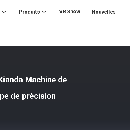
VR Show
Produits
Nouvelles
ommation D'eau 3 M3/h Xianda Machine De Coupe De La Pierre Pour L
Xianda Machine de
upe de précision