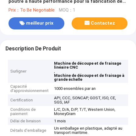
poutre à haute performance pour la fabrication de
formes spéciales à grande échelle
Prix：To Be Negotiable
MOQ：1
meilleur prix
Contactez
Description De Produit
Machine de découpe et de fraisage
linéaire CNC
Surligner
,
Machine de découpe et de fraisage à
grande échelle
Capacité
1000 ensembles par an
d'approvisionnement
API, CCC, SONCAP, GOST, ISO, CE,
Certification
SGS, IAF
Conditions de
L/C, D/A, D/P, T/T, Western Union,
paiement
MoneyGram
Délai de livraison
1 mois
Un emballage en plastique, adapté au
Détails d'emballage
transport maritime.