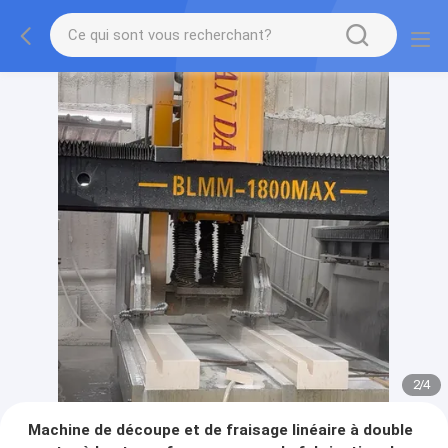
2
/
4
Machine de découpe et de fraisage linéaire à double