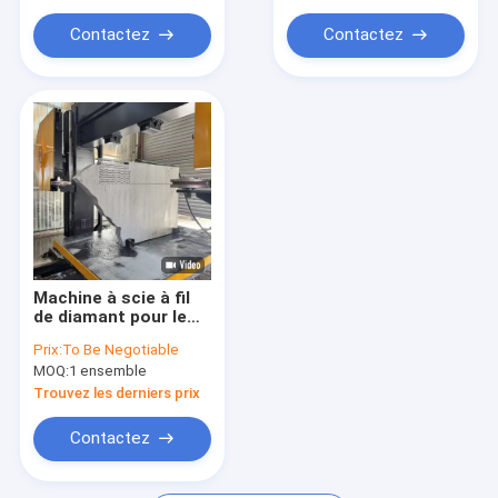
Diamond Saw Blades
taille maximale de
3000x2000x1500 mm
traitement et moteur
et diamètre de roue
Contactez
Contactez
principal de 15 kW
1600 mm
Diamond Segments
Type de petite machine
Machine de polissage de pierre
Machine à scie à fil
de diamant pour le
traitement de la
Prix:
To Be Negotiable
céramique
MOQ:
1 ensemble
mousseuse et de la
pierre naturelle
Trouvez les derniers prix
Contactez