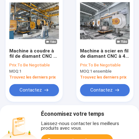
Machine à coudre à
Machine à scier en fil
fil de diamant CNC à
de diamant CNC à 4
grande vitesse CNC-
axes pour la coupe
Prix:
To Be Negotiable
Prix:
To Be Negotiable
2000/2500/3000 pour
de granit et de
MOQ:
1
MOQ:
1 ensemble
les formes spéciales,
marbre
les dalles de colonne
Trouvez les derniers prix
Trouvez les derniers prix
Contactez
Contactez
Économisez votre temps
Laissez-nous contacter les meilleurs
produits avec vous.