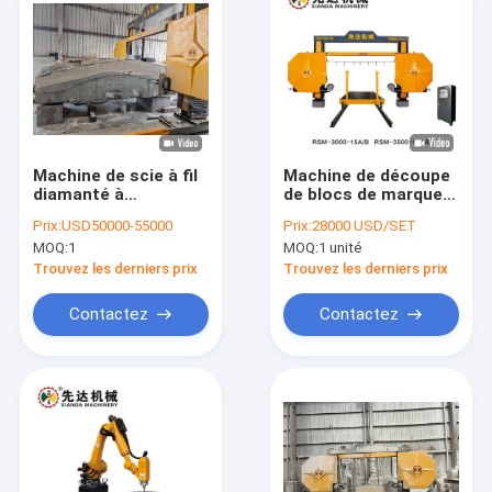
Machine de scie à fil
Machine de découpe
diamanté à
de blocs de marque
commande CNC,
Xianda à haute
Prix:
USD50000-55000
Prix:
28000 USD/SET
avec une précision
efficacité pour le
MOQ:
1
MOQ:
1 unité
de coupe élevée et
traitement du
une liaison à quatre
marbre, du granit et
Trouvez les derniers prix
Trouvez les derniers prix
broches pour la
du quartz
coupe de la pierre
Contactez
Contactez
Maison
Produits
VR Show