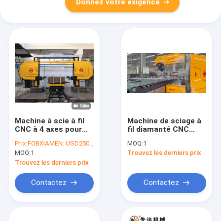
Donnez votre exigence
Machine à scie à fil
Machine de sciage à
CNC à 4 axes pour
fil diamanté CNC
les pierres de forme
vertical avec
Prix:
FOBXIAMEN: USD25000~30000
MOQ:
1
spéciale, les
précision CNC 3
MOQ:
1
Trouvez les derniers prix
équipements de
axes, travail
profilage de pierre
indépendant à double
Trouvez les derniers prix
irrégulière
table et protection
de tension en temps
Contactez
Contactez
réel