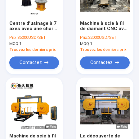
À propos de nous
Visite d'usine
Centre d'usinage à 7
Machine à scie à fil
axes avec une charge
de diamant CNC avec
Contrôle de qualité
nominale de 210 kg
diamètre de perles
Prix:
85000USD/SET
Prix:
32000USD/SET
et une précision de
de 8,8 mm et
MOQ:
1
MOQ:
1
positionnement
mouvement
Contactez-nous
répétée de ± 0,05 mm
simultané à quatre
Trouvez les derniers prix
Trouvez les derniers prix
pour la sculpture en
axes pour une haute
pierre stéréo 3D
efficacité Longue
Nouvelles
Contactez
Contactez
durée de vie
Demandez une citation
Diamond Wire Saw Machine
machine de découpage en pierre de commande numérique pa
Découpeuse de colonne
Machine de scie à fil
La découverte de