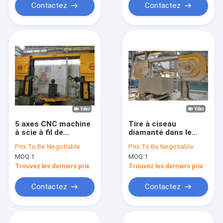
Contactez
Contactez
5 axes CNC machine
Tire à ciseau
à scie à fil de
diamanté dans le
diamant pour les
cadre du traitement
Prix:
To Be Negotiable
Prix:
To Be Negotiable
formes 3D et les
maximal Taille
MOQ:
1
MOQ:
1
formes uniques
2000*3000*1500mm
Et poids brut 5500kg
Trouvez les derniers prix
Trouvez les derniers prix
Contactez
Contactez