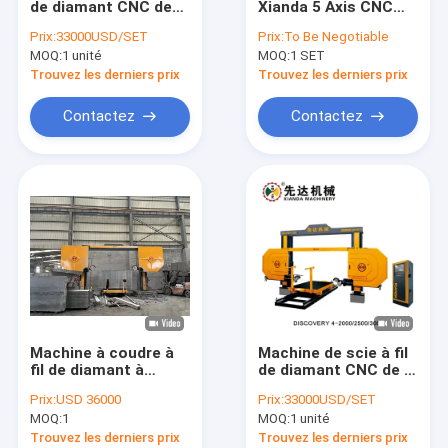
de diamant CNC de
Xianda 5 Axis CNC
Découpeuse en pierre de profil
marque Xianda avec
Diamond Wire Saw
Prix:
33000USD/SET
Prix:
To Be Negotiable
table de travail
Machine pour le
MOQ:
Découpeuse de scie de pont
1 unité
MOQ:
1 SET
rotative pour le
marbre et le granit
traitement du quartz
3D Arc Column
Trouvez les derniers prix
Trouvez les derniers prix
de granit de marbre
Shaping Stone
Découpeuse en pierre de dalle
Profiling Cutter
Contactez
Contactez
Découpeuse en pierre de bord
Découpeuse simple de pierre de pilier
Machine de polonais en pierre de dalle
Diamond Wire Saw de marbre
Granit Diamond Wire Saw
Machine à coudre à
Machine de scie à fil
le fil de diamant a vu la corde
fil de diamant à
de diamant CNC de la
commande PLC pour
marque Xianda avec
Prix:
USD 36000
Prix:
33000USD/SET
le marbre de granit
liaison à quatre
Diamond Wire Cutting Rope
MOQ:
1
MOQ:
1 unité
avec
broches pour la
3500x3500x1800mm
coupe de pierre
Trouvez les derniers prix
Trouvez les derniers prix