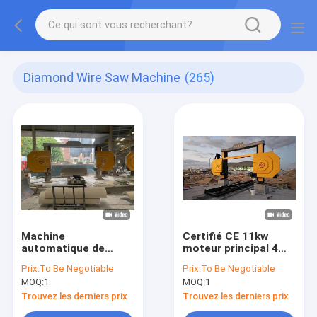
Diamond Wire Saw Machine
(265)
Machine
Certifié CE 11kw
automatique de
moteur principal 4
découpe de scies à
axes machine CNC
Prix:
To Be Negotiable
Prix:
To Be Negotiable
fil CNC pour le
pour l'usinage rapide
MOQ:
1
MOQ:
1
marbre et le granit
et précis
Trouvez les derniers prix
Trouvez les derniers prix