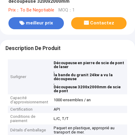
découpeuse 3200x2000mm
Prix：To Be Negotiable
MOQ：1
meilleur prix
Contactez
Description De Produit
Découpeuse en pierre de scie de pont
de laser
,
la bande du granit 24kw a vu la
Surligner
découpeuse
,
Découpeuse 3200x2000mm de scie
de pont
Capacité
1000 ensembles / an
d'approvisionnement
Certification
API
Conditions de
L/C, T/T
paiement
Paquet en plastique, approprié au
Détails d'emballage
transport de mer.