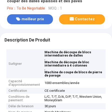
couper des dalles épaisses et des pavés
Prix：To Be Negotiable
MOQ：1
meilleur prix
Contactez
Description De Produit
Machine de découpe de blocs
intermédiaires de dalles
,
Machine de découpe de bloc
Surligner
intermédiaire à 4 colonnes
,
Machine de coupe de blocs de pierre
de pavage
Capacité
1000 ensembles/année
d'approvisionnement
Certification
CE certificate
Conditions de
L/C, T/T, D/A, D/P, T/T, Western Union,
paiement
MoneyGram
Délai de livraison
30 jours