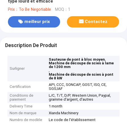
type lourd et efficace
Prix：To Be Negotiable
MOQ：1
meilleur prix
Contactez
Description De Produit
,
Sauteuse de pont à bloc moyen
Machine de découpe de scies à lame
de 1200 mm
Surligner
,
Machine de découpe de scies à pont
de 8 kW
API, CCC, SONCAP, GOST, ISO, CE,
Certification
SGS;IAF
Conditions de
L/C, T/T, D/P, Western Union, Paypal,
paiement
gramme d'argent, d'autres
Delivery Time
1 month
Nom de marque
Xianda Machinery
Numéro de modèle
Le code de l'établissement