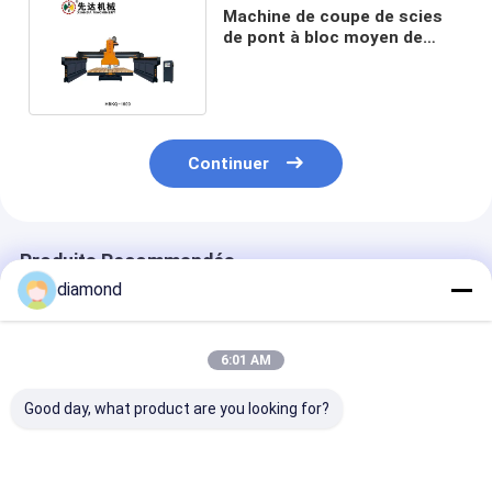
Machine de coupe de scies
de pont à bloc moyen de
type lourd et efficace
Continuer
Produits Recommandés
diamond
6:01 AM
Good day, what product are you looking for?
Le bloc moyen de
Coupe précise avec
Routeur CNC 5