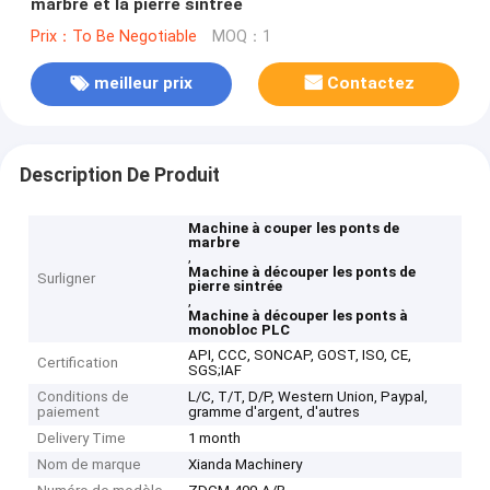
marbre et la pierre sintrée
Prix：To Be Negotiable
MOQ：1
meilleur prix
Contactez
Description De Produit
Machine à couper les ponts de
marbre
,
Machine à découper les ponts de
Surligner
pierre sintrée
,
Machine à découper les ponts à
monobloc PLC
API, CCC, SONCAP, GOST, ISO, CE,
Certification
SGS;IAF
Conditions de
L/C, T/T, D/P, Western Union, Paypal,
paiement
gramme d'argent, d'autres
Delivery Time
1 month
Nom de marque
Xianda Machinery