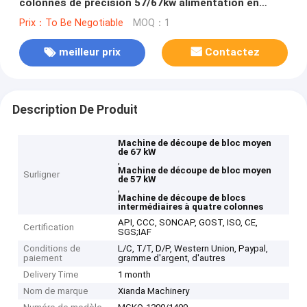
colonnes de précision 57/67kw alimentation en
courant alternatif
Prix：To Be Negotiable
MOQ：1
meilleur prix
Contactez
Description De Produit
Machine de découpe de bloc moyen
de 67 kW
,
Machine de découpe de bloc moyen
Surligner
de 57 kW
,
Machine de découpe de blocs
intermédiaires à quatre colonnes
API, CCC, SONCAP, GOST, ISO, CE,
Certification
SGS;IAF
Conditions de
L/C, T/T, D/P, Western Union, Paypal,
paiement
gramme d'argent, d'autres
Delivery Time
1 month
Nom de marque
Xianda Machinery